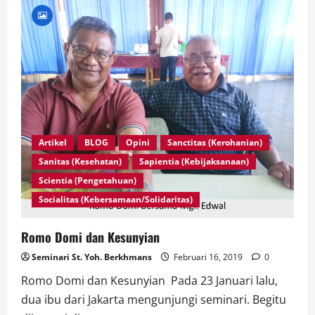
yang
Penuh
Pengabdian
Artikel
BLOG
Opini
Sanctitas (Kerohanian)
Sanitas (Kesehatan)
Sapientia (Kebijaksanaan)
Scientia (Pengetahuan)
Socialitas (Kebersamaan/Solidaritas)
Romo Domi dan Kesunyian
Seminari St. Yoh. Berkhmans
Februari 16, 2019
0
Romo Domi dan Kesunyian Pada 23 Januari lalu,
dua ibu dari Jakarta mengunjungi seminari. Begitu