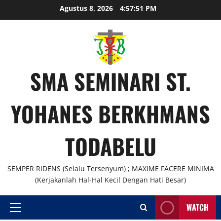
Skip
Agustus 8, 2026
4:57:52 PM
to
content
SMA SEMINARI ST.
YOHANES BERKHMANS
TODABELU
SEMPER RIDENS (Selalu Tersenyum) ; MAXIME FACERE MINIMA
(Kerjakanlah Hal-Hal Kecil Dengan Hati Besar)
WATCH
Primary