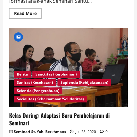
formasi anak-anak Seminari Santu...
Read
Read More
more
about
Pengasuhan
Digital
bagi
Seminaris
Diaspora
Berita
Sanctitas (Kerohanian)
Sanitas (Kesehatan)
Sapientia (Kebijaksanaan)
Scientia (Pengetahuan)
Socialitas (Kebersamaan/Solidaritas)
Kelas Daring: Adaptasi Baru Pembelajaran di
Seminari
Seminari St. Yoh. Berkhmans
Juli 23, 2020
0