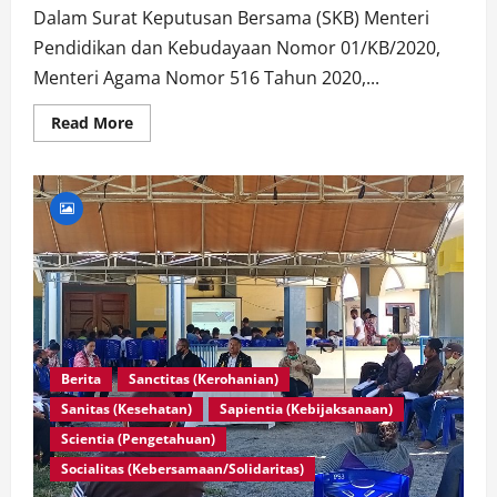
Dalam Surat Keputusan Bersama (SKB) Menteri
Pendidikan dan Kebudayaan Nomor 01/KB/2020,
Menteri Agama Nomor 516 Tahun 2020,...
Read
Read More
more
about
Kelas
Daring:
Adaptasi
Baru
Pembelajaran
di
Seminari
Berita
Sanctitas (Kerohanian)
Sanitas (Kesehatan)
Sapientia (Kebijaksanaan)
Scientia (Pengetahuan)
Socialitas (Kebersamaan/Solidaritas)