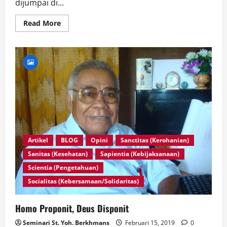
dijumpai di...
Read
Read More
more
about
Romo
Domi
dan
Kesunyian
Artikel
BLOG
Opini
Sanctitas (Kerohanian)
Sanitas (Kesehatan)
Sapientia (Kebijaksanaan)
Scientia (Pengetahuan)
Socialitas (Kebersamaan/Solidaritas)
Homo Proponit, Deus Disponit
Seminari St. Yoh. Berkhmans
Februari 15, 2019
0