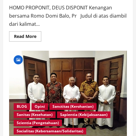
HOMO PROPONIT, DEUS DISPONIT Kenangan
bersama Romo Domi Balo, Pr Judul di atas diambil
dari kalimat...
Read
Read More
more
about
Homo
Proponit,
Deus
Disponit
BLOG
Opini
Sanctitas (Kerohanian)
Sanitas (Kesehatan)
Sapientia (Kebijaksanaan)
Scientia (Pengetahuan)
Socialitas (Kebersamaan/Solidaritas)