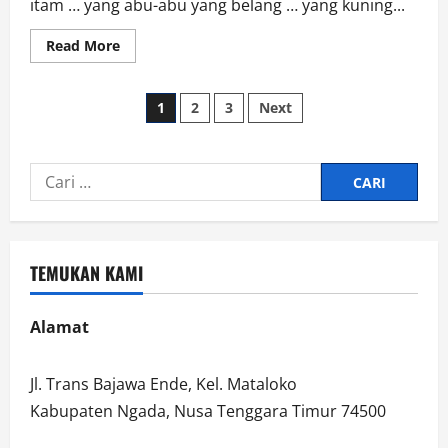
itam … yang abu-abu yang belang … yang kuning...
Read
Read More
more
about
Ikan-
Paginasi
Ikan
1
2
3
Next
Kerinduan
pos
Cari
untuk:
TEMUKAN KAMI
Alamat
Jl. Trans Bajawa Ende, Kel. Mataloko
Kabupaten Ngada, Nusa Tenggara Timur 74500