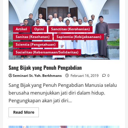
Seminari
Mataloko
Artikel
Opini
Sanctitas (Kerohanian)
Sanitas (Kesehatan)
Sapientia (Kebijaksanaan)
Scientia (Pengetahuan)
Socialitas (Kebersamaan/Solidaritas)
Sang Bijak yang Penuh Pengabdian
Seminari St. Yoh. Berkhmans
Februari 16, 2019
0
Sang Bijak yang Penuh Pengabdian Manusia selalu
berusaha menunjukkan jati diri dalam hidup.
Pengungkapan akan jati diri...
Read
Read More
more
about
Sang
Bijak