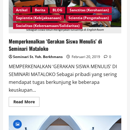
Artikel
Berita
BLOG
Sanctitas (Kerohanian)
Sapientia (Kebijaksanaan)
Scientia (Pengetahuan)
Socialitas (Kebersamaan/Solidaritas)
Memperkenalkan ‘Gerakan Siswa Menulis’ di
Seminari Mataloko
Seminari St. Yoh. Berkhmans
Februari 20, 2019
0
MEMPERKENALKAN ‘GERAKAN SISWA MENULIS’ DI
SEMINARI MATALOKO Sebagai pribadi yang sering
mendapat tugas berkunjung ke beberapa
keuskupan...
Read
Read More
more
about
Memperkenalkan
‘Gerakan
Siswa
Menulis’
di