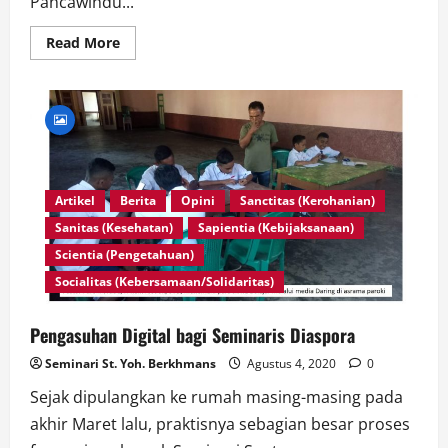
Pancawindu...
Read
Read More
more
about
IMAM
DI
ANTARA
CALON
IMAM
Artikel
Berita
Opini
Sanctitas (Kerohanian)
Sanitas (Kesehatan)
Sapientia (Kebijaksanaan)
Scientia (Pengetahuan)
Socialitas (Kebersamaan/Solidaritas)
Pengasuhan Digital bagi Seminaris Diaspora
Seminari St. Yoh. Berkhmans
Agustus 4, 2020
0
Sejak dipulangkan ke rumah masing-masing pada
akhir Maret lalu, praktisnya sebagian besar proses