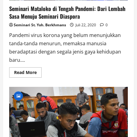
Seminari Mataloko di Tengah Pandemi: Dari Lembah
Sasa Menuju Seminari Diaspora
Seminari St. Yoh. Berkhmans
Juli 22, 2020
0
Pandemi virus korona yang belum menunjukkan
tanda-tanda menurun, memaksa manusia
beradaptasi dengan segala jenis gaya kehidupan
baru....
Read
Read More
more
about
Seminari
Mataloko
di
Tengah
Pandemi:
Dari
Lembah
Sasa
Menuju
Seminari
Diaspora