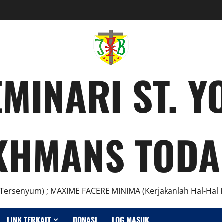
MINARI ST. 
KHMANS TODA
Tersenyum) ; MAXIME FACERE MINIMA (Kerjakanlah Hal-Hal K
LINK TERKAIT
DONASI
LOG MASUK