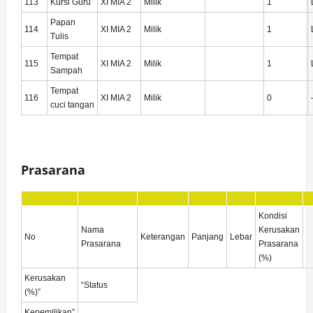
113
Kursi Guru
XI MIA 2
Milik
1
Papan
114
XI MIA 2
Milik
1
Tulis
Tempat
115
XI MIA 2
Milik
1
Sampah
Tempat
116
XI MIA 2
Milik
0
cuci tangan
Prasarana
Kondisi
Nama
Kerusakan
No
Keterangan
Panjang
Lebar
Prasarana
Prasarana
(%)
Kerusakan
“Status
(%)”
Kepemilikan”