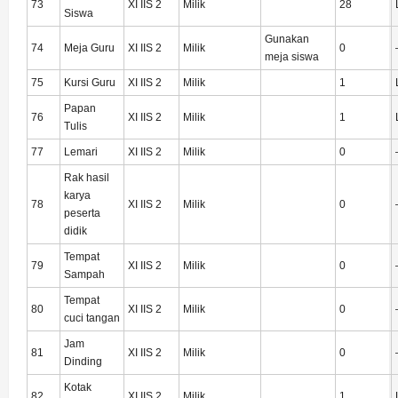
73
XI IIS 2
Milik
28
Siswa
Gunakan
74
Meja Guru
XI IIS 2
Milik
0
meja siswa
75
Kursi Guru
XI IIS 2
Milik
1
Papan
76
XI IIS 2
Milik
1
Tulis
77
Lemari
XI IIS 2
Milik
0
Rak hasil
karya
78
XI IIS 2
Milik
0
peserta
didik
Tempat
79
XI IIS 2
Milik
0
Sampah
Tempat
80
XI IIS 2
Milik
0
cuci tangan
Jam
81
XI IIS 2
Milik
0
Dinding
Kotak
82
XI IIS 2
Milik
1