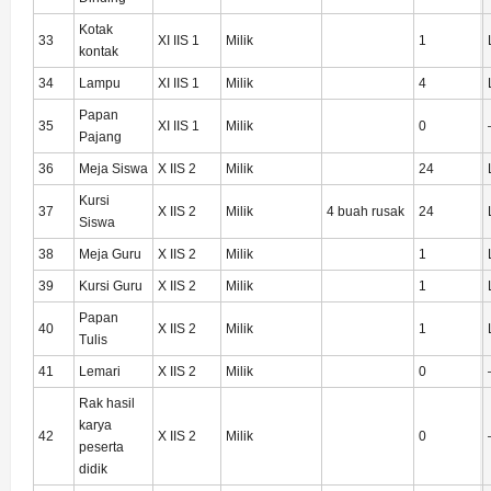
Kotak
33
XI IIS 1
Milik
1
kontak
34
Lampu
XI IIS 1
Milik
4
Papan
35
XI IIS 1
Milik
0
Pajang
36
Meja Siswa
X IIS 2
Milik
24
Kursi
37
X IIS 2
Milik
4 buah rusak
24
Siswa
38
Meja Guru
X IIS 2
Milik
1
39
Kursi Guru
X IIS 2
Milik
1
Papan
40
X IIS 2
Milik
1
Tulis
41
Lemari
X IIS 2
Milik
0
Rak hasil
karya
42
X IIS 2
Milik
0
peserta
didik