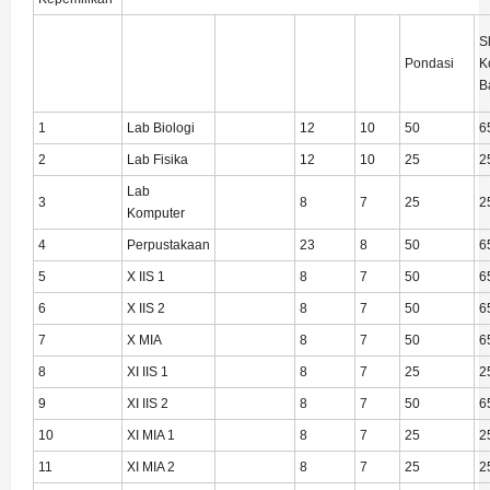
S
Pondasi
K
B
1
Lab Biologi
12
10
50
6
2
Lab Fisika
12
10
25
2
Lab
3
8
7
25
2
Komputer
4
Perpustakaan
23
8
50
6
5
X IIS 1
8
7
50
6
6
X IIS 2
8
7
50
6
7
X MIA
8
7
50
6
8
XI IIS 1
8
7
25
2
9
XI IIS 2
8
7
50
6
10
XI MIA 1
8
7
25
2
11
XI MIA 2
8
7
25
2