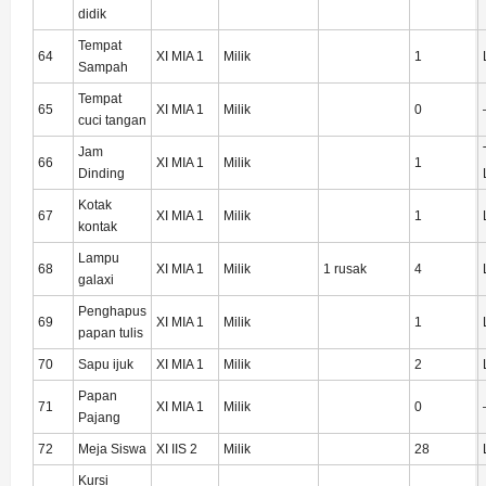
didik
Tempat
64
XI MIA 1
Milik
1
Sampah
Tempat
65
XI MIA 1
Milik
0
cuci tangan
Jam
66
XI MIA 1
Milik
1
Dinding
Kotak
67
XI MIA 1
Milik
1
kontak
Lampu
68
XI MIA 1
Milik
1 rusak
4
galaxi
Penghapus
69
XI MIA 1
Milik
1
papan tulis
70
Sapu ijuk
XI MIA 1
Milik
2
Papan
71
XI MIA 1
Milik
0
Pajang
72
Meja Siswa
XI IIS 2
Milik
28
Kursi