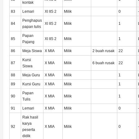
kontak
83
Lemari
XI IIS 2
Milik
0
Penghapus
84
XI IIS 2
Milik
1
papan tulis
Papan
85
XI IIS 2
Milik
1
Pajang
86
Meja Siswa
X MIA
Milik
2 buah rusak
22
Kursi
87
X MIA
Milik
6 buah rusak
22
Siswa
88
Meja Guru
X MIA
Milik
1
89
Kursi Guru
X MIA
Milik
1
Papan
90
X MIA
Milik
1
Tulis
91
Lemari
X MIA
Milik
0
Rak hasil
karya
92
X MIA
Milik
0
peserta
didik