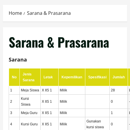
Home
Sarana & Prasarana
Sarana & Prasarana
Sarana
Jenis
No
Letak
Kepemilikan
Spesifikasi
Jumlah
Sarana
1
Meja Siswa
X IIS 1
Milik
28
Kursi
2
X IIS 1
Milik
0
Siswa
3
Meja Guru
X IIS 1
Milik
1
Gunakan
4
Kursi Guru
X IIS 1
Milik
0
kursi siswa