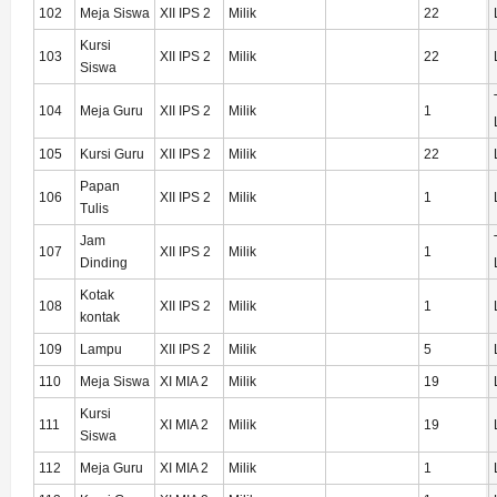
102
Meja Siswa
XII IPS 2
Milik
22
Kursi
103
XII IPS 2
Milik
22
Siswa
104
Meja Guru
XII IPS 2
Milik
1
105
Kursi Guru
XII IPS 2
Milik
22
Papan
106
XII IPS 2
Milik
1
Tulis
Jam
107
XII IPS 2
Milik
1
Dinding
Kotak
108
XII IPS 2
Milik
1
kontak
109
Lampu
XII IPS 2
Milik
5
110
Meja Siswa
XI MIA 2
Milik
19
Kursi
111
XI MIA 2
Milik
19
Siswa
112
Meja Guru
XI MIA 2
Milik
1