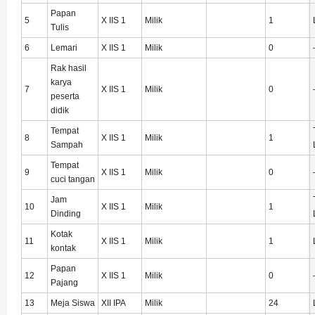
Papan
5
X IIS 1
Milik
1
Tulis
6
Lemari
X IIS 1
Milik
0
Rak hasil
karya
7
X IIS 1
Milik
0
peserta
didik
Tempat
8
X IIS 1
Milik
1
Sampah
Tempat
9
X IIS 1
Milik
0
cuci tangan
Jam
10
X IIS 1
Milik
1
Dinding
Kotak
11
X IIS 1
Milik
1
kontak
Papan
12
X IIS 1
Milik
0
Pajang
13
Meja Siswa
XII IPA
Milik
24