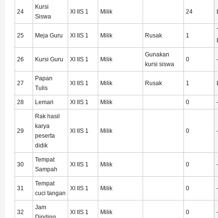
Kursi
24
XI IIS 1
Milik
24
Siswa
25
Meja Guru
XI IIS 1
Milik
Rusak
1
Gunakan
26
Kursi Guru
XI IIS 1
Milik
0
kursi siswa
Papan
27
XI IIS 1
Milik
Rusak
1
Tulis
28
Lemari
XI IIS 1
Milik
0
Rak hasil
karya
29
XI IIS 1
Milik
0
peserta
didik
Tempat
30
XI IIS 1
Milik
0
Sampah
Tempat
31
XI IIS 1
Milik
0
cuci tangan
Jam
32
XI IIS 1
Milik
0
Dinding