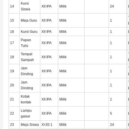
Kursi
14
XII IPA
Milik
24
Siswa
15
Meja Guru
XII IPA
Milik
1
16
Kursi Guru
XII IPA
Milik
1
Papan
17
XII IPA
Milik
1
Tulis
Tempat
18
XII IPA
Milik
1
Sampah
Jam
19
XII IPA
Milik
1
Dinding
Jam
20
XII IPA
Milik
1
Dinding
Kotak
21
XII IPA
Milik
1
kontak
Lampu
22
XII IPA
Milik
5
galaxi
23
Meja Siswa
XI IIS 1
Milik
24