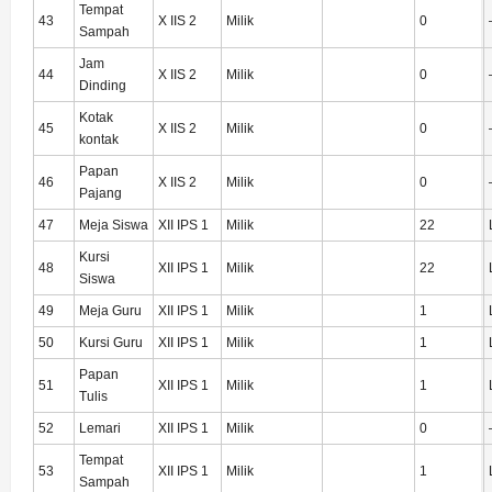
Tempat
43
X IIS 2
Milik
0
Sampah
Jam
44
X IIS 2
Milik
0
Dinding
Kotak
45
X IIS 2
Milik
0
kontak
Papan
46
X IIS 2
Milik
0
Pajang
47
Meja Siswa
XII IPS 1
Milik
22
Kursi
48
XII IPS 1
Milik
22
Siswa
49
Meja Guru
XII IPS 1
Milik
1
50
Kursi Guru
XII IPS 1
Milik
1
Papan
51
XII IPS 1
Milik
1
Tulis
52
Lemari
XII IPS 1
Milik
0
Tempat
53
XII IPS 1
Milik
1
Sampah