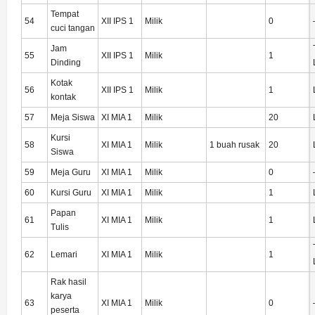
Tempat
54
XII IPS 1
Milik
0
cuci tangan
Jam
55
XII IPS 1
Milik
1
Dinding
Kotak
56
XII IPS 1
Milik
1
kontak
57
Meja Siswa
XI MIA 1
Milik
20
Kursi
58
XI MIA 1
Milik
1 buah rusak
20
Siswa
59
Meja Guru
XI MIA 1
Milik
0
60
Kursi Guru
XI MIA 1
Milik
1
Papan
61
XI MIA 1
Milik
1
Tulis
62
Lemari
XI MIA 1
Milik
1
Rak hasil
karya
63
XI MIA 1
Milik
0
peserta