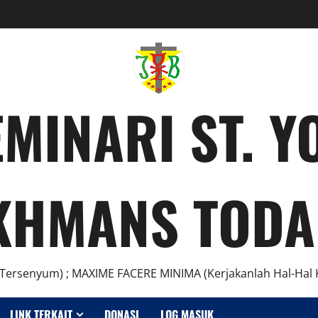
MINARI ST. 
KHMANS TODA
Tersenyum) ; MAXIME FACERE MINIMA (Kerjakanlah Hal-Hal K
LINK TERKAIT
DONASI
LOG MASUK