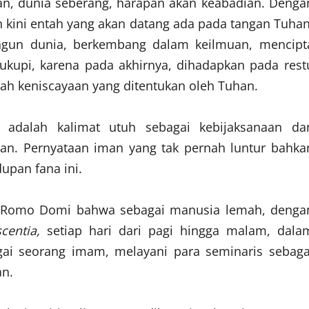
an, dunia seberang, harapan akan keabadian. Denga
 kini entah yang akan datang ada pada tangan Tuhan
gun dunia, berkembang dalam keilmuan, mencipt
cukupi, karena pada akhirnya, dihadapkan pada rest
ah keniscayaan yang ditentukan oleh Tuhan.
adalah kalimat utuh sebagai kebijaksanaan da
an. Pernyataan iman yang tak pernah luntur bahka
upan fana ini.
iri Romo Domi bahwa sebagai manusia lemah, denga
centia,
setiap hari dari pagi hingga malam, dala
agai seorang imam, melayani para seminaris sebaga
n.