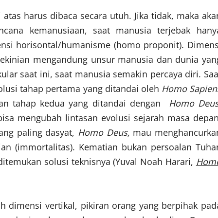
 atas harus dibaca secara utuh. Jika tidak, maka aka
encana kemanusiaan, saat manusia terjebak hany
nsi horisontal/humanisme (homo proponit). Dimens
. Kekinian mengandung unsur manusia dan dunia yan
ar saat ini, saat manusia semakin percaya diri. Saa
olusi tahap pertama yang ditandai oleh
Homo Sapien
ngan tahap kedua yang ditandai dengan
Homo Deus
bisa mengubah lintasan evolusi sejarah masa depan
ang paling dasyat,
Homo Deu
s,
mau menghancurka
ian (immortalitas). Kematian bukan persoalan Tuha
 ditemukan solusi teknisnya (Yuval Noah Harari,
Hom
lah dimensi vertikal, pikiran orang yang berpihak pad