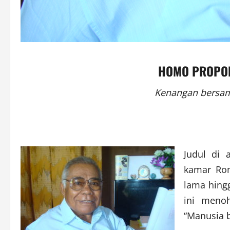
HOMO PROPO
Kenangan bersam
Judul di 
kamar Rom
lama hing
ini meno
“Manusia 