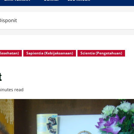
isponit
(Kesehatan)
Sapientia (Kebijaksanaan)
Scientia (Pengetahuan)
t
inutes read