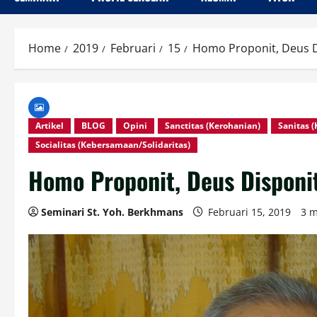
Home
2019
Februari
15
Homo Proponit, Deus D
Artikel
BLOG
Opini
Sanctitas (Kerohanian)
Sanitas 
Socialitas (Kebersamaan/Solidaritas)
Homo Proponit, Deus Disponi
Seminari St. Yoh. Berkhmans
Februari 15, 2019
3 m