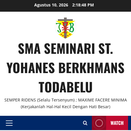
Skip
Agustus 10, 2026
2:18:48 PM
to
content
SMA SEMINARI ST.
YOHANES BERKHMANS
TODABELU
SEMPER RIDENS (Selalu Tersenyum) ; MAXIME FACERE MINIMA
(Kerjakanlah Hal-Hal Kecil Dengan Hati Besar)
WATCH
Primary