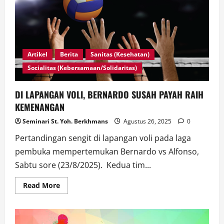
Artikel
Berita
Sanitas (Kesehatan)
Socialitas (Kebersamaan/Solidaritas)
DI LAPANGAN VOLI, BERNARDO SUSAH PAYAH RAIH
KEMENANGAN
Seminari St. Yoh. Berkhmans
Agustus 26, 2025
0
Pertandingan sengit di lapangan voli pada laga
pembuka mempertemukan Bernardo vs Alfonso,
Sabtu sore (23/8/2025). Kedua tim...
Read
Read More
more
about
DI
LAPANGAN
VOLI,