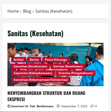
Menu
Home
Blog
Sanitas (Kesehatan)
Sanitas (Kesehatan)
Artikel
Berita
Pesta Keluarga
Sanctitas (Kerohanian)
Sanitas (Kesehatan)
Sapientia (Kebijaksanaan)
Scientia (Pengetahuan)
Socialitas (Kebersamaan/Solidaritas)
MENYEIMBANGKAN STRUKTUR DAN RUANG
EKSPRESI
Seminari St. Yoh. Berkhmans
September 7, 2025
0