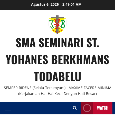
Skip
Agustus 6, 2026
2:49:01 AM
to
content
SMA SEMINARI ST.
YOHANES BERKHMANS
TODABELU
SEMPER RIDENS (Selalu Tersenyum) ; MAXIME FACERE MINIMA
(Kerjakanlah Hal-Hal Kecil Dengan Hati Besar)
WATCH
Primary