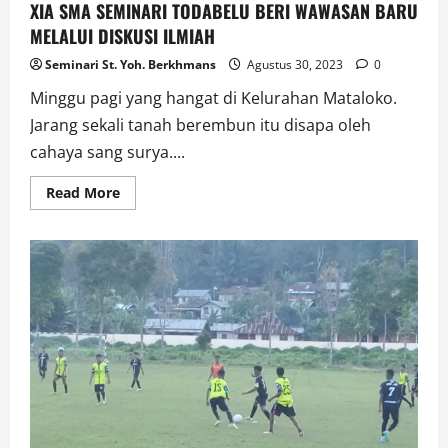
XIA SMA SEMINARI TODABELU BERI WAWASAN BARU
MELALUI DISKUSI ILMIAH
Seminari St. Yoh. Berkhmans
Agustus 30, 2023
0
Minggu pagi yang hangat di Kelurahan Mataloko.
Jarang sekali tanah berembun itu disapa oleh
cahaya sang surya....
Read
Read More
more
about
XIA
SMA
SEMINARI
TODABELU
BERI
WAWASAN
BARU
MELALUI
DISKUSI
ILMIAH