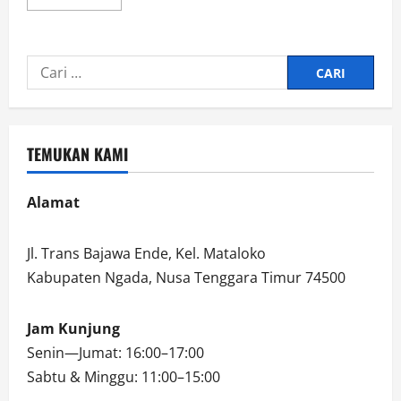
more
about
BUKA
PESFAM
TAHUN
Cari
2023,
ROMO
untuk:
TINYO
SERA
TEGASKAN
DISIPLIN
DIRI
TEMUKAN KAMI
Alamat
Jl. Trans Bajawa Ende, Kel. Mataloko
Kabupaten Ngada, Nusa Tenggara Timur 74500
Jam Kunjung
Senin—Jumat: 16:00–17:00
Sabtu & Minggu: 11:00–15:00