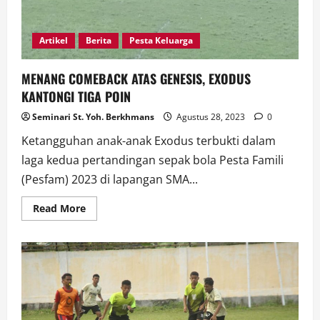
Artikel
Berita
Pesta Keluarga
MENANG COMEBACK ATAS GENESIS, EXODUS
KANTONGI TIGA POIN
Seminari St. Yoh. Berkhmans
Agustus 28, 2023
0
Ketangguhan anak-anak Exodus terbukti dalam
laga kedua pertandingan sepak bola Pesta Famili
(Pesfam) 2023 di lapangan SMA...
Read
Read More
more
about
MENANG
COMEBACK
ATAS
GENESIS,
EXODUS
KANTONGI
TIGA
POIN