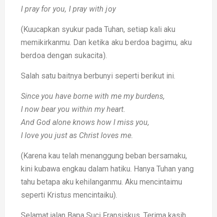
I pray for you,
I pray with joy
(Kuucapkan syukur pada Tuhan, setiap kali aku
memikirkanmu.
Dan ketika aku berdoa bagimu, aku
berdoa dengan sukacita).
Salah satu baitnya berbunyi seperti berikut ini.
Since you have borne with me my burdens,
I now bear you within my heart.
And God alone knows how I miss you,
I love you just as Christ loves me.
(Karena kau telah menanggung beban bersamaku,
kini kubawa engkau dalam hatiku. Hanya Tuhan yang
tahu betapa aku kehilanganmu. Aku mencintaimu
seperti Kristus mencintaiku).
Selamat jalan Bapa Suci Fransiskus. Terima kasih,