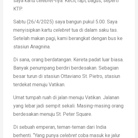
saya kartu
celebret
-nya. Kecil, rapi, bagus, seperti
KTP.
Sabtu (26/4/2025) saya bangun pukul 5.00. Saya
menyisipkan kartu
celebret
tua di dalam saku tas.
Setelah makan pagi, kami berangkat dengan bus ke
stasiun Anagnina.
Di sana, orang berdatangan. Kereta padat luar biasa.
Banyak penumpang berdiri berdesakan. Sebagian
besar turun di stasiun Ottaviano St. Pietro, stasiun
terdekat menuju Vatikan.
Umat tumpah ruah di jalan menuju Vatikan. Jalanan
yang lebar jadi sempit sekali. Masing-masing orang
berdesakan menuju St. Peter Square.
Di sebuah emperan, teman-teman dari India
berhenti. “Yang punya
celebret
coba masuk ke jalur