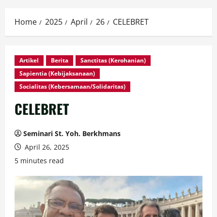
Home
2025
April
26
CELEBRET
Artikel
Berita
Sanctitas (Kerohanian)
Sapientia (Kebijaksanaan)
Socialitas (Kebersamaan/Solidaritas)
CELEBRET
Seminari St. Yoh. Berkhmans
April 26, 2025
5 minutes read