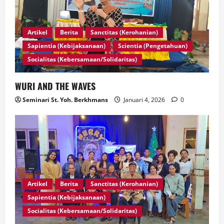
Artikel
Berita
Sanctitas (Kerohanian)
Sapientia (Kebijaksanaan)
Scientia (Pengetahuan)
Socialitas (Kebersamaan/Solidaritas)
WURI AND THE WAVES
Seminari St. Yoh. Berkhmans
Januari 4, 2026
0
Artikel
Berita
Sanctitas (Kerohanian)
Sapientia (Kebijaksanaan)
Socialitas (Kebersamaan/Solidaritas)