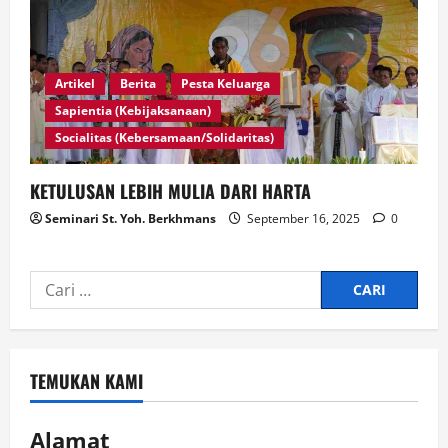
Artikel
Berita
Pesta Keluarga
Sapientia (Kebijaksanaan)
Socialitas (Kebersamaan/Solidaritas)
KETULUSAN LEBIH MULIA DARI HARTA
Seminari St. Yoh. Berkhmans
September 16, 2025
0
TEMUKAN KAMI
Alamat