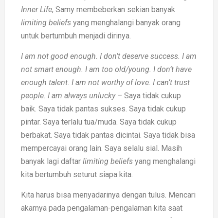
Inner Life
, Samy membeberkan sekian banyak
limiting beliefs
yang menghalangi banyak orang
untuk bertumbuh menjadi dirinya.
I am not good enough. I don’t deserve success. I am
not smart enough. I am too old/young. I don’t have
enough talent. I am not worthy of love. I can’t trust
people. I am always unlucky –
Saya tidak cukup
baik. Saya tidak pantas sukses. Saya tidak cukup
pintar. Saya terlalu tua/muda. Saya tidak cukup
berbakat. Saya tidak pantas dicintai. Saya tidak bisa
mempercayai orang lain. Saya selalu sial. Masih
banyak lagi daftar
limiting beliefs
yang menghalangi
kita bertumbuh seturut siapa kita.
Kita harus bisa menyadarinya dengan tulus. Mencari
akarnya pada pengalaman-pengalaman kita saat