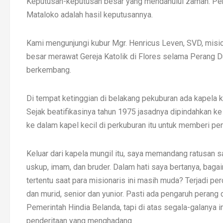
Keputusan-keputusan besar yang mendahului zaman. Pemi
Mataloko adalah hasil keputusannya.
Kami mengunjungi kubur Mgr. Henricus Leven, SVD, misi
besar merawat Gereja Katolik di Flores selama Perang Du
berkembang.
Di tempat ketinggian di belakang pekuburan ada kapela 
Sejak beatifikasinya tahun 1975 jasadnya dipindahkan k
ke dalam kapel kecil di perkuburan itu untuk memberi p
Keluar dari kapela mungil itu, saya memandang ratusan sal
uskup, imam, dan bruder. Dalam hati saya bertanya, bag
tertentu saat para misionaris ini masih muda? Terjadi pe
dan murid, senior dan yunior. Pasti ada pengaruh perang d
Pemerintah Hindia Belanda, tapi di atas segala-galanya 
penderitaan yang menghadang.