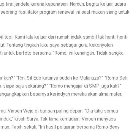
up tirai jendela karena kepanasan. Namun, begitu keluar, udara
ah seorang fasilitator program renewal ini saat makan siang untuk
topi. Kami lalu keluar dari rumah induk sambil tak henti-henti
ut. Tentang tingkah laku saya sebagai guru, kekonyolan-
i untuk berfoto bersama. “Romo, ini kenangan. Tidak sangka
r kah?” “Rm. Sil Edo katanya sudah ke Malanuza?” “Romo Seli
a-siapa saja sekarang?” “Romo mengajar di SMP juga kah?”
mengungkapkan besarnya kerindyan mereka akan alma mater.
ma. Vinsen Wejo di barisan paling depan. “Dia tahu semua
ah induk,” kisah Surya. Tak lama kemudian, Vinsen menyapa
an. Fasih sekali. “Ini hasil pelajaran bersama Romo Beny