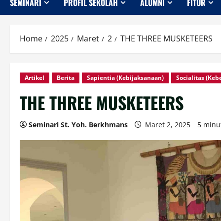
SEMINARI
PROFIL SEKOLAH
ALUMNI
FITUR
Home
2025
Maret
2
THE THREE MUSKETEERS
Artikel
Berita
Sapientia (Kebijaksanaan)
Socialitas (Ke
THE THREE MUSKETEERS
Seminari St. Yoh. Berkhmans
Maret 2, 2025
5 minu