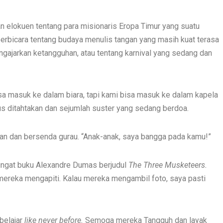
 elokuen tentang para misionaris Eropa Timur yang suatu
erbicara tentang budaya menulis tangan yang masih kuat terasa
ngajarkan ketangguhan, atau tentang karnival yang sedang dan
sa masuk ke dalam biara, tapi kami bisa masuk ke dalam kapela
s ditahtakan dan sejumlah suster yang sedang berdoa.
an dan bersenda gurau. “Anak-anak, saya bangga pada kamu!”
eringat buku Alexandre Dumas berjudul
The Three Musketeers.
 mereka mengapiti. Kalau mereka mengambil foto, saya pasti
belajar
like never before.
Semoga mereka Tangguh dan layak