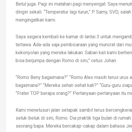
Betul juga. Pagi ini matahari pagi menyengat. Saya menut
dingin sekali. “Temperatur lagi turun,” P. Samy, SVD, sal
mengingatkan kami.
Saya segera kembali ke kamar di lantai 3 untuk mengambil 
tertawa. Ada-ada saja pembicaraan yang muncrat dari mul
kekonyolan yang mereka lakukan. Saban kali kami berhent
bisa berjumpa dengan Romo di sini,” cetus Johan.
“Romo Beny bagaimana?” “Romo Alex masih terus urus ai
bagaimana?” “Mereka sehat-sehat kah?” “Guru-guru siap
“Frater TOP berapa orang?” Pertanyaan-pertanyaan itu 
Kami menelusuri jalan setapak sambil terus bercengkera
seluk-beluk di sini, Romo. Dia praktik tiga bulan di rum
seorang bapa. Mereka bercakap-cakap dalam bahasa Jerm