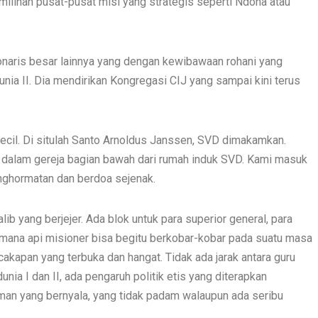
lihan pusat-pusat misi yang strategis seperti Ndona atau
onaris besar lainnya yang dengan kewibawaan rohani yang
nia II. Dia mendirikan Kongregasi CIJ yang sampai kini terus
kecil. Di situlah Santo Arnoldus Janssen, SVD dimakamkan.
e dalam gereja bagian bawah dari rumah induk SVD. Kami masuk
enghormatan dan berdoa sejenak.
ib yang berjejer. Ada blok untuk para superior general, para
aimana api misioner bisa begitu berkobar-kobar pada suatu masa
rcakapan yang terbuka dan hangat. Tidak ada jarak antara guru
unia I dan II, ada pengaruh politik etis yang diterapkan
iman yang bernyala, yang tidak padam walaupun ada seribu