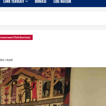
LINK TERKAIT
DONASI
LOG MASUK
bersamaan/Solidaritas)
tes read