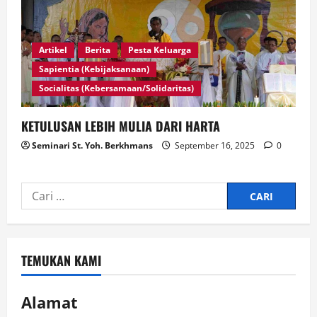
Artikel
Berita
Pesta Keluarga
Sapientia (Kebijaksanaan)
Socialitas (Kebersamaan/Solidaritas)
KETULUSAN LEBIH MULIA DARI HARTA
Seminari St. Yoh. Berkhmans
September 16, 2025
0
TEMUKAN KAMI
Alamat