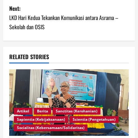
Next:
LKD Hari Kedua Tekankan Komunikasi antara Asrama –
Sekolah dan OSIS
RELATED STORIES
Artikel
Berita
Sanctitas (Kerohanian)
Sapientia (Kebijaksanaan)
Scientia (Pengetahuan)
Socialitas (Kebersamaan/Solidaritas)