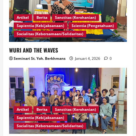
Artikel
Berita
Sanctitas (Kerohanian)
Sapientia (Kebijaksanaan)
Scientia (Pengetahuan)
Socialitas (Kebersamaan/Solidaritas)
WURI AND THE WAVES
Seminari St. Yoh. Berkhmans
Januari 4, 2026
0
Artikel
Berita
Sanctitas (Kerohanian)
Sapientia (Kebijaksanaan)
Socialitas (Kebersamaan/Solidaritas)