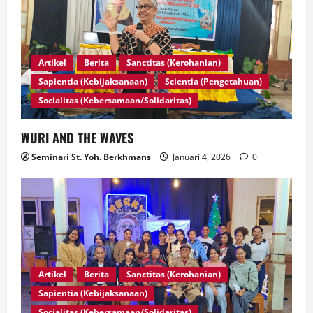
Artikel
Berita
Sanctitas (Kerohanian)
Sapientia (Kebijaksanaan)
Scientia (Pengetahuan)
Socialitas (Kebersamaan/Solidaritas)
WURI AND THE WAVES
Seminari St. Yoh. Berkhmans
Januari 4, 2026
0
Artikel
Berita
Sanctitas (Kerohanian)
Sapientia (Kebijaksanaan)
Socialitas (Kebersamaan/Solidaritas)