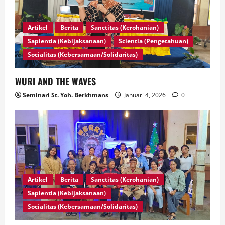
Artikel
Berita
Sanctitas (Kerohanian)
Sapientia (Kebijaksanaan)
Scientia (Pengetahuan)
Socialitas (Kebersamaan/Solidaritas)
WURI AND THE WAVES
Seminari St. Yoh. Berkhmans
Januari 4, 2026
0
Artikel
Berita
Sanctitas (Kerohanian)
Sapientia (Kebijaksanaan)
Socialitas (Kebersamaan/Solidaritas)