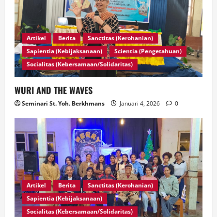
Artikel
Berita
Sanctitas (Kerohanian)
Sapientia (Kebijaksanaan)
Scientia (Pengetahuan)
Socialitas (Kebersamaan/Solidaritas)
WURI AND THE WAVES
Seminari St. Yoh. Berkhmans
Januari 4, 2026
0
Artikel
Berita
Sanctitas (Kerohanian)
Sapientia (Kebijaksanaan)
Socialitas (Kebersamaan/Solidaritas)