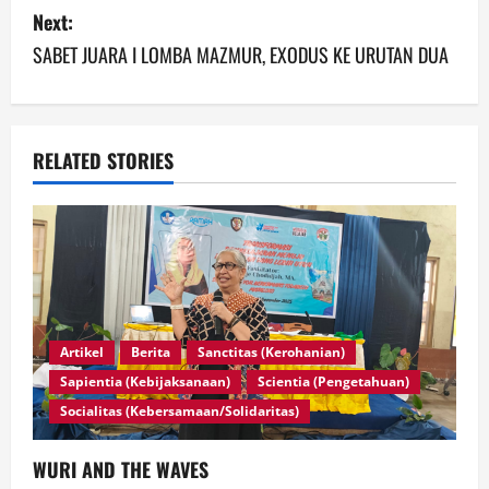
Next:
SABET JUARA I LOMBA MAZMUR, EXODUS KE URUTAN DUA
RELATED STORIES
Artikel
Berita
Sanctitas (Kerohanian)
Sapientia (Kebijaksanaan)
Scientia (Pengetahuan)
Socialitas (Kebersamaan/Solidaritas)
WURI AND THE WAVES