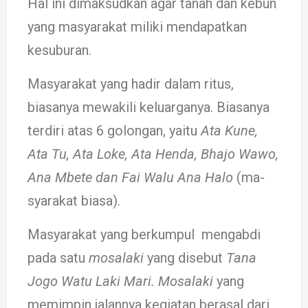
Hal ini di­maksudkan agar tanah dan kebun
yang masya­rakat miliki men­dapat­kan
kesuburan.
Ma­­­sya­­­­rakat yang ha­dir dalam ritus,
biasanya mewakili ke­­­luarganya. Biasa­­­­nya
ter­­diri atas 6 golongan, yaitu
Ata Ku­ne,
Ata Tu, Ata Lo­ke, Ata Henda, Bhajo Wa­wo,
Ana Mbe­­te dan Fai Walu Ana Halo
(ma­­
sya­­rakat biasa).
Ma­sya­­­rakat yang ber­kum­pul meng­abdi
pada satu
mo­salaki
yang di­sebut
Tana
Jogo Watu Laki Mari. Mosa­laki
yang
memimpin ja­lan­­­­­nya kegiatan ber­asal dari