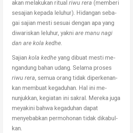
akan melakukan ri­tual
riwu rera
(mem­beri
sesajian kepada le­lu­hur). Hidangan seba­
gai sajian mesti sesuai dengan apa yang
diwa­riskan le­luhur, yakni
are manu nagi
dan are kola kedhe
.
Sajian
kola kedhe
yang dibuat mesti me­­
ngan­dung bahan udang. Selama pro­­­­­ses
riwu re­ra
, semua orang tidak di­perkenan­
kan mem­buat ke­gaduhan. Hal ini me­
nunjuk­­­kan, ke­giat­an ini sakral. Mereka juga
me­yakini bahwa ke­gaduh­an dapat
menyebab­­kan per­mohonan tidak di­ka­bul­­­­
kan.