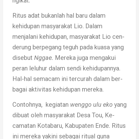
ngikat.
Ritus adat bukanlah hal baru dalam
kehidup­an masyarakat Lio. Da­lam
menjalani kehidup­an, masyarakat Lio cen­
derung berpegang teguh pada kuasa yang
disebut
Nggae.
Mereka juga meng­akui
peran leluhur da­lam sendi kehidupan­nya.
Hal-hal semacam ini tercurah dalam ber­
bagai aktivitas kehidup­an mereka.
Con­tohnya, kegiatan
wenggo ulu eko
yang
dibuat oleh ma­­syarakat Desa Tou, Ke­
camatan Kotabaru, Ka­bu­paten Ende. Ritus
ini me­­­reka ­­­­­­­yaki­­­ni sebagai ri­­­­­­­­tual guna