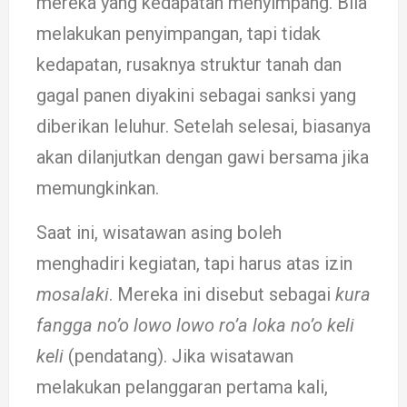
me­reka yang kedapatan me­­nyimpang. Bila
mela­kukan penyimpangan, ta­pi tidak
kedapatan, ru­saknya struk­tur tanah dan
gagal panen diya­kini sebagai sanksi yang
diberikan le­luhur. Setelah selesai, bia­sa­nya
akan dilanjutkan de­ngan gawi bersama jika
memungkinkan.
Saat ini, wisatawan asing bo­leh
menghadiri kegiatan, tapi harus atas izin
mosa­laki
. Me­reka ini di­­­sebut se­bagai
kura
fangga no’o lo­­wo lowo ro’a loka no’o keli
keli
(pendatang). Jika wisa­ta­wan
melakukan pe­lang­­garan pertama kali,