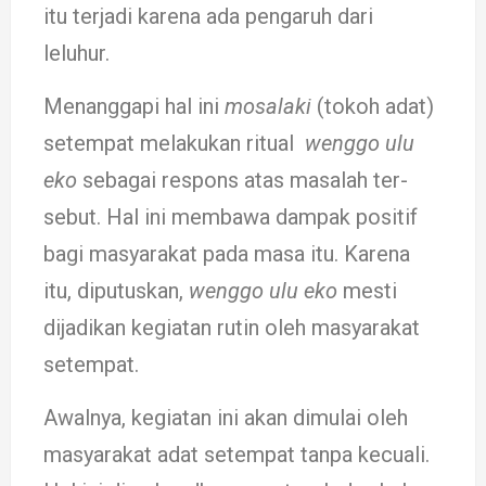
itu terjadi karena ada pe­nga­ruh da­ri
leluhur.
Me­nanggapi hal ini
mosa­laki
(tokoh adat)
setempat melaku­kan ritual
weng­go ulu
eko
sebagai res­pons atas masalah ter­
sebut. Hal ini membawa dam­pak positif
bagi ma­sya­rakat pada masa itu. Karena
itu, diputus­kan,
wenggo ulu eko
mesti
dijadikan ke­giat­an rutin oleh masya­rakat
setem­pat.
Awalnya, kegiat­an ini akan dimulai oleh
ma­sya­rakat adat se­­tempat tanpa kecuali.