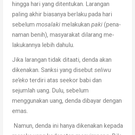
hingga ha­ri yang ditentukan. Larangan
paling akhir biasa­nya berlaku pada hari
sebelum
mosalaki
me­laku­kan
pa­ki
(pena­
nam­­an benih), ma­sya­rakat di­larang me­
laku­kannya­ lebih dahu­lu.
Jika larangan ti­dak dit­aati, den­da akan
dike­nakan. Sanksi yang di­se­but
seliwu
se’eko
ter­diri atas seekor babi dan
sejumlah uang. Dulu, se­­belum
menggunakan uang, denda dibayar de­ngan
emas.
Namun, denda ini ha­nya dike­nakan kepada