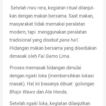
Setelah
riwu rera
, ke­giatan ritual dilan­jut­
kan de­ngan makan bersama. Saat makan,
ma­sya­­­­rakat tidak memakai peralatan
modern, tapi menggu­na­­kan per­­alatan
tradi­sional yang disebut
pene ha’i
.
Hidangan makan bersama yang di­se­dia­kan
dimasak oleh
Fai Gamo Lima
.
Proses memasak hi­dang­an dimulai
dengan
nga­ki loka
(mem­bersih­kan lokasi
masak). Hal ini biasanya dibuat go­long­an
Bhajo Wawo
dan
Ata Henda.
Setelah
nga­ki loka
, kegiatan di­lan­jutkan