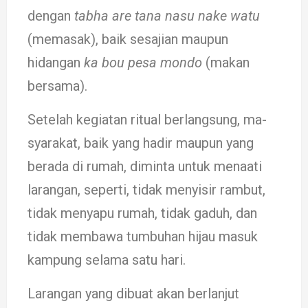
dengan
tabha are tana nasu nake wa­tu
(me­­masak), baik se­saji­an maupun
hidangan
ka bou pesa mondo
(ma­­­kan
bersama).
Setelah kegiatan ritu­al ber­langsung, ma­
sya­rakat, ba­ik yang hadir maupun yang
berada di rumah, diminta untuk me­naati
larangan, seper­ti, tidak menyisir ram­but,
tidak menyapu ru­mah, tidak ga­duh, dan
tidak mem­bawa tum­buh­an hijau masuk
kam­pung selama satu hari.
Larangan yang dibuat akan berlanjut