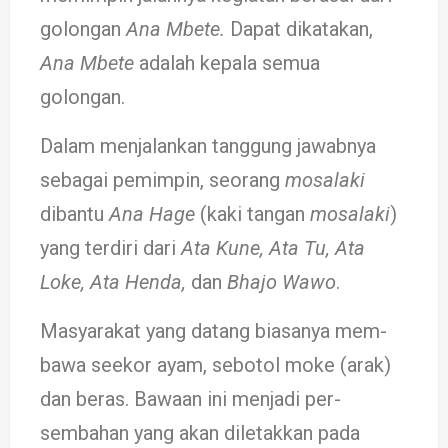
golongan
Ana Mbe­te.
Dapat di­­katakan,
Ana Mbete
adalah kepala se­mua
golongan.
Dalam menjalankan tanggung ja­­wabnya
sebagai pe­mim­pin, se­orang
mosa­laki
dibantu
Ana Hage
(kaki ta­­ngan
mosalaki
)
yang ter­­­diri dari
Ata Kune, Ata Tu, Ata
Loke, Ata Hen­da,
dan
Bhajo Wa­wo
.
Masyarakat yang da­tang biasanya mem­­­­­­­­­­
bawa seekor ayam, se­botol mo­­ke (arak)
dan be­­ras. Bawaan ini menjadi per­­­
sembahan yang akan di­letakkan pada