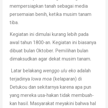
memper­siap­­kan ta­­­­­­­­nah sebagai me­­­­­­dia
persemaian benih, ke­tika musim tanam
tiba.
Kegiatan ini dimulai ku­rang lebih pada
awal ta­hun 1800-an. Kegiatan ini biasa­­­nya
dibuat bu­­lan Oktober. Pemilihan bulan
dimaksudkan agar dekat musim tanam.
Latar belakang
weng­go ulu eko
adalah
ter­­­jadinya
lowa moa
(ke­­­­­laparan) di
Detukou dan sekitarnya ka­­­­­­­­­­rena apa pun
yang mereka usa-hakan tidak mem­­­­buah­
kan hasil. Masyarakat me­­­­yakini bah­­­wa hal