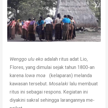
Wenggo ulu eko
adalah ritus adat Lio,
Flores, yang di­mulai se­jak ta­hun 1800-an
karena
lowa moa
(kelaparan) me­­la­n­­da
ka­wasan tersebut.
Mosa­laki
la­lu mem­­­­buat
ritus ini se­ba­gai res­pons. Ke­­­­­­­giatan ini
diyakini sak­­­­ral se­­­hingga la­rangan­­­nya me­