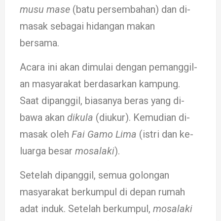
musu ma­se
(batu per­sembah­­­an) dan di­
masak seba­gai hi­dangan makan
bersama.
Acara ini akan di­mulai de­ngan pe­mang­gil­
an ma­syarakat ber­­­­­­dasarkan kampung.
Saat dipanggil, biasa­­­­­­nya be­ras yang di­
bawa akan
dikula
(di­­ukur). Kemu­di­an di­­
masak oleh
Fai Gamo Lima
(istri dan ke­
luarga besar
mosala­ki
).
Setelah dipanggil, se­mua golongan
masya­rakat berkumpul di de­pan rumah
adat induk. Setelah berkumpul,
mo­sa­­laki