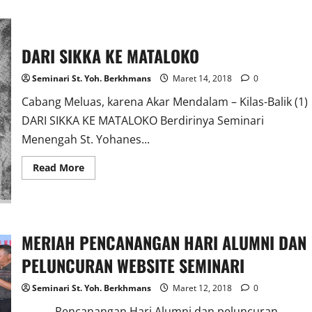
about
RATUSAN
SISWA
IKUTI
TESTING
MASUK
DARI SIKKA KE MATALOKO
SEMINARI
Seminari St. Yoh. Berkhmans
Maret 14, 2018
0
Cabang Meluas, karena Akar Mendalam – Kilas-Balik (1)
DARI SIKKA KE MATALOKO Berdirinya Seminari
Menengah St. Yohanes...
Read
Read More
more
about
DARI
SIKKA
KE
MATALOKO
MERIAH PENCANANGAN HARI ALUMNI DAN
PELUNCURAN WEBSITE SEMINARI
Seminari St. Yoh. Berkhmans
Maret 12, 2018
0
Pencanangan Hari Alumni dan peluncuran