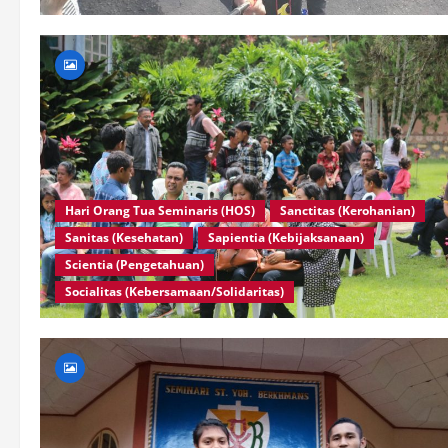
Hari Orang Tua Seminaris (HOS)
Sanctitas (Kerohanian)
Sanitas (Kesehatan)
Sapientia (Kebijaksanaan)
Scientia (Pengetahuan)
Socialitas (Kebersamaan/Solidaritas)