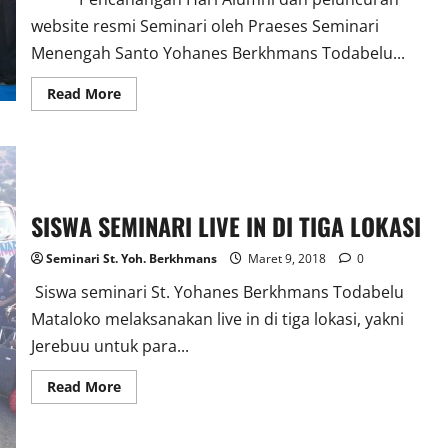
website resmi Seminari oleh Praeses Seminari
Menengah Santo Yohanes Berkhmans Todabelu...
Read
Read More
more
about
MERIAH
PENCANANGAN
HARI
ALUMNI
DAN
PELUNCURAN
SISWA SEMINARI LIVE IN DI TIGA LOKASI
WEBSITE
SEMINARI
Seminari St. Yoh. Berkhmans
Maret 9, 2018
0
Siswa seminari St. Yohanes Berkhmans Todabelu
Mataloko melaksanakan live in di tiga lokasi, yakni
Jerebuu untuk para...
Read
Read More
more
about
SISWA
SEMINARI