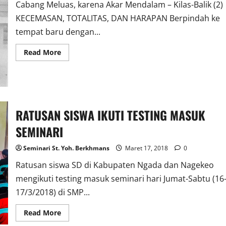
Cabang Meluas, karena Akar Mendalam – Kilas-Balik (2)
KECEMASAN, TOTALITAS, DAN HARAPAN Berpindah ke
tempat baru dengan...
Read
Read More
more
about
KECEMASAN,
TOTALITAS,
DAN
HARAPAN
RATUSAN SISWA IKUTI TESTING MASUK
SEMINARI
Seminari St. Yoh. Berkhmans
Maret 17, 2018
0
Ratusan siswa SD di Kabupaten Ngada dan Nagekeo
mengikuti testing masuk seminari hari Jumat-Sabtu (16
17/3/2018) di SMP...
Read
Read More
more