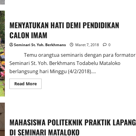
LIVE
IN
DI
TIGA
LOKASI
MENYATUKAN HATI DEMI PENDIDIKAN
CALON IMAM
Seminari St. Yoh. Berkhmans
Maret 7, 2018
0
Temu orangtua seminaris dengan para formator
Seminari St. Yoh. Berkhmans Todabelu Mataloko
berlangsung hari Minggu (4/2/2018)....
Read
Read More
more
about
MENYATUKAN
HATI
DEMI
PENDIDIKAN
CALON
IMAM
MAHASISWA POLITEKNIK PRAKTIK LAPANG
DI SEMINARI MATALOKO