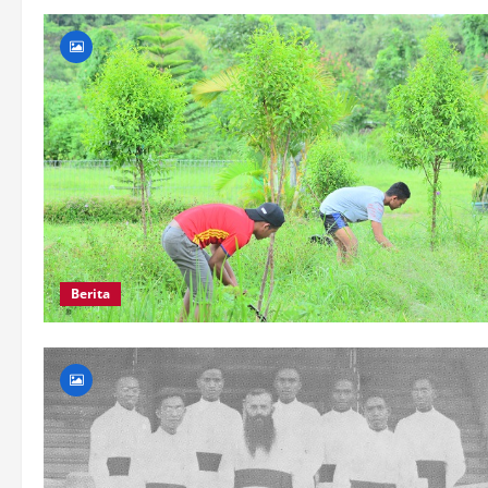
RUTINITAS
PENUH
MAKNA
Berita