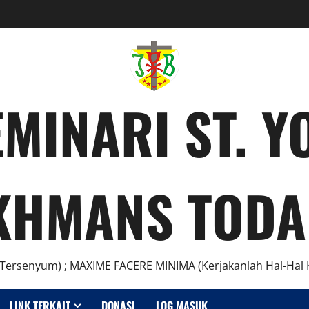
MINARI ST. 
KHMANS TODA
Tersenyum) ; MAXIME FACERE MINIMA (Kerjakanlah Hal-Hal K
LINK TERKAIT
DONASI
LOG MASUK