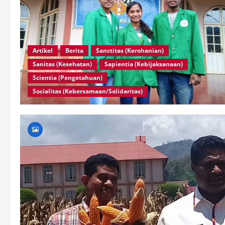
Artikel
Berita
Sanctitas (Kerohanian)
Sanitas (Kesehatan)
Sapientia (Kebijaksanaan)
Scientia (Pengetahuan)
Socialitas (Kebersamaan/Solidaritas)