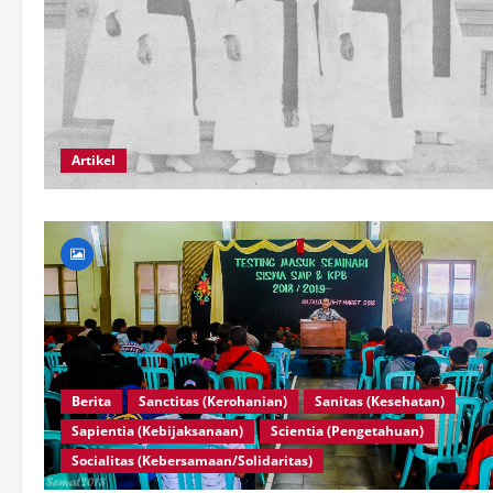
Artikel
Berita
Sanctitas (Kerohanian)
Sanitas (Kesehatan)
Sapientia (Kebijaksanaan)
Scientia (Pengetahuan)
Socialitas (Kebersamaan/Solidaritas)