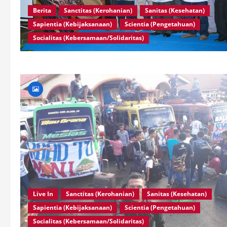
Berita
Sanctitas (Kerohanian)
Sanitas (Kesehatan)
Sapientia (Kebijaksanaan)
Scientia (Pengetahuan)
Socialitas (Kebersamaan/Solidaritas)
Live In
Sanctitas (Kerohanian)
Sanitas (Kesehatan)
Sapientia (Kebijaksanaan)
Scientia (Pengetahuan)
Socialitas (Kebersamaan/Solidaritas)