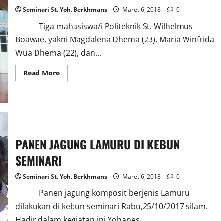
Seminari St. Yoh. Berkhmans
Maret 6, 2018
0
Tiga mahasiswa/i Politeknik St. Wilhelmus
Boawae, yakni Magdalena Dhema (23), Maria Winfrida
Wua Dhema (22), dan...
Read
Read More
more
about
MAHASISWA
POLITEKNIK
PRAKTIK
LAPANG
DI
SEMINARI
MATALOKO
PANEN JAGUNG LAMURU DI KEBUN
SEMINARI
Seminari St. Yoh. Berkhmans
Maret 6, 2018
0
Panen jagung komposit berjenis Lamuru
dilakukan di kebun seminari Rabu,25/10/2017 silam.
Hadir dalam kegiatan ini Yohanes...