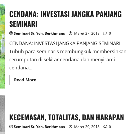
CENDANA: INVESTASI JANGKA PANJANG
SEMINARI
Seminari St. Yoh. Berkhmans
Maret 27, 2018
0
CENDANA: INVESTASI JANGKA PANJANG SEMINARI
Tubuh para seminaris membungkuk membersihkan
rerumputan di sekitar cendana dan menyirami
cendana...
Read
Read More
more
about
CENDANA:
INVESTASI
JANGKA
PANJANG
SEMINARI
KECEMASAN, TOTALITAS, DAN HARAPAN
Seminari St. Yoh. Berkhmans
Maret 20, 2018
0