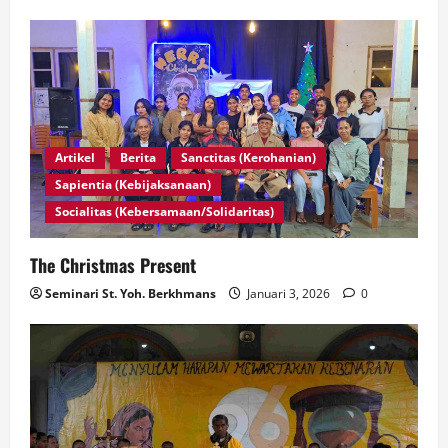
n
Artikel
Berita
Sanctitas (Kerohanian)
Sapientia (Kebijaksanaan)
Socialitas (Kebersamaan/Solidaritas)
The Christmas Present
Seminari St. Yoh. Berkhmans
Januari 3, 2026
0