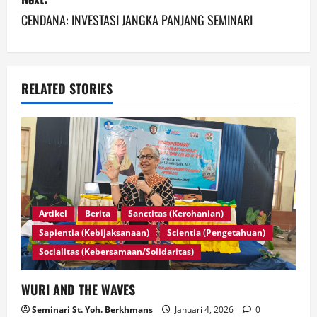
CENDANA: INVESTASI JANGKA PANJANG SEMINARI
t
n
a
RELATED STORIES
v
i
g
a
Artikel
Berita
Sanctitas (Kerohanian)
t
Sapientia (Kebijaksanaan)
Scientia (Pengetahuan)
Socialitas (Kebersamaan/Solidaritas)
i
o
WURI AND THE WAVES
Seminari St. Yoh. Berkhmans
Januari 4, 2026
0