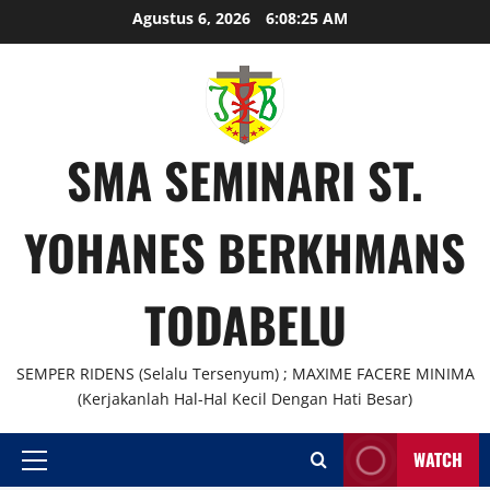
Skip
Agustus 6, 2026
6:08:25 AM
to
content
SMA SEMINARI ST.
YOHANES BERKHMANS
TODABELU
SEMPER RIDENS (Selalu Tersenyum) ; MAXIME FACERE MINIMA
(Kerjakanlah Hal-Hal Kecil Dengan Hati Besar)
WATCH
Primary