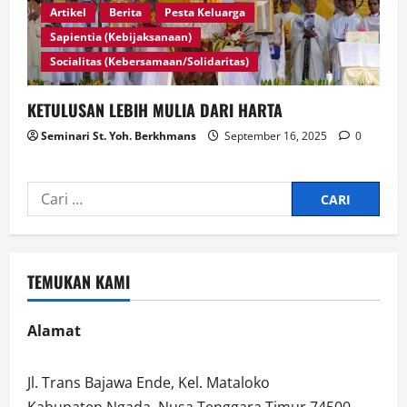
Artikel
Berita
Pesta Keluarga
Sapientia (Kebijaksanaan)
Socialitas (Kebersamaan/Solidaritas)
KETULUSAN LEBIH MULIA DARI HARTA
Seminari St. Yoh. Berkhmans
September 16, 2025
0
Cari
untuk:
TEMUKAN KAMI
Alamat
Jl. Trans Bajawa Ende, Kel. Mataloko