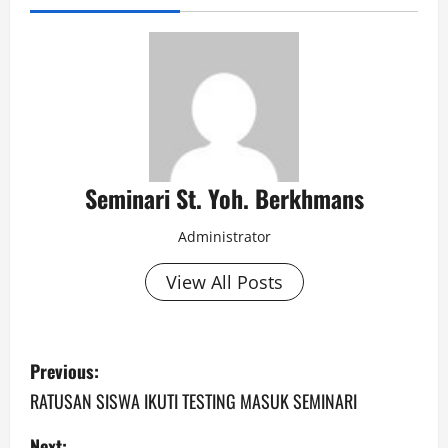
Seminari St. Yoh. Berkhmans
Administrator
View All Posts
P
Previous:
o
RATUSAN SISWA IKUTI TESTING MASUK SEMINARI
s
Next: