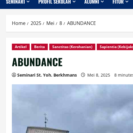
SEMINARI
PROFIL SEKOLAH
ALUMNI
FITUR
Home
2025
Mei
8
ABUNDANCE
Artikel
Berita
Sanctitas (Kerohanian)
Sapientia (Kebija
ABUNDANCE
Seminari St. Yoh. Berkhmans
Mei 8, 2025
8 minute