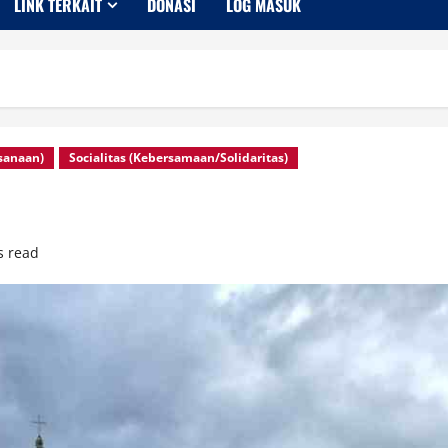
LINK TERKAIT
DONASI
LOG MASUK
ksanaan)
Socialitas (Kebersamaan/Solidaritas)
s read