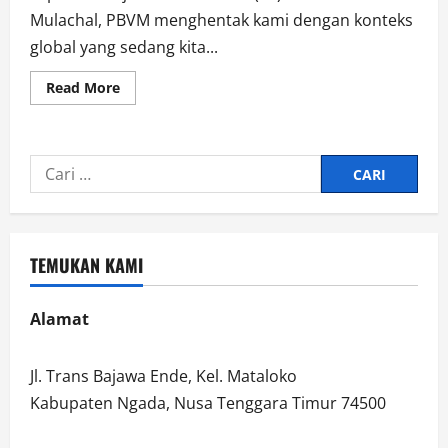
Mulachal, PBVM menghentak kami dengan konteks
global yang sedang kita...
Read
Read More
more
about
VUCA
1
Cari
untuk:
TEMUKAN KAMI
Alamat
Jl. Trans Bajawa Ende, Kel. Mataloko
Kabupaten Ngada, Nusa Tenggara Timur 74500