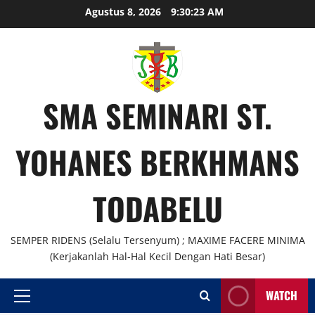
Skip
Agustus 8, 2026
9:30:23 AM
to
content
SMA SEMINARI ST.
YOHANES BERKHMANS
TODABELU
SEMPER RIDENS (Selalu Tersenyum) ; MAXIME FACERE MINIMA
(Kerjakanlah Hal-Hal Kecil Dengan Hati Besar)
WATCH
Primary