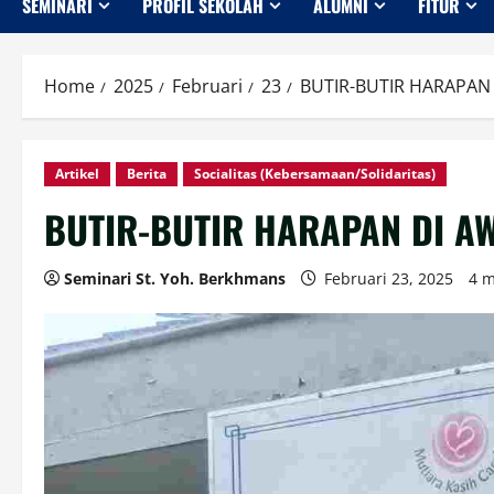
SEMINARI
PROFIL SEKOLAH
ALUMNI
FITUR
Home
2025
Februari
23
BUTIR-BUTIR HARAPAN 
Artikel
Berita
Socialitas (Kebersamaan/Solidaritas)
BUTIR-BUTIR HARAPAN DI AW
Seminari St. Yoh. Berkhmans
Februari 23, 2025
4 m