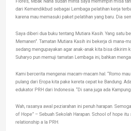
Flores, Mbak Nana sudah minta saya memimpin misa tan
dari Kemendikbud sebagai Lembaga pelatihan kerja terba
karena mau memasuki paket pelatihan yang baru. Dia sen
Saya diberi dua buku tentang Mutiara Kasih. Yang satu be
Memanen”. Tamatan Mutiara Kasih ini bekerja di mana-mana
sedang mengupayakan agar anak-anak kita bisa dikirim ke
Suharyo pun memuji tamatan Lembaga ini, bahkan menga
Kami bercerita mengenai macam-macam hal. “Romo mau ny
pulang dari Eropa kita pake kereta cepat ke Bandung. Ad
edukator PRH dari Indonesia. “Di sana juga ada Kampung 
Wah, rasanya awal peziarahan ini penuh harapan. Semoga
of Hope” – Sebuah Sekolah Harapan. School of hope itu s
relationship a la PRH.