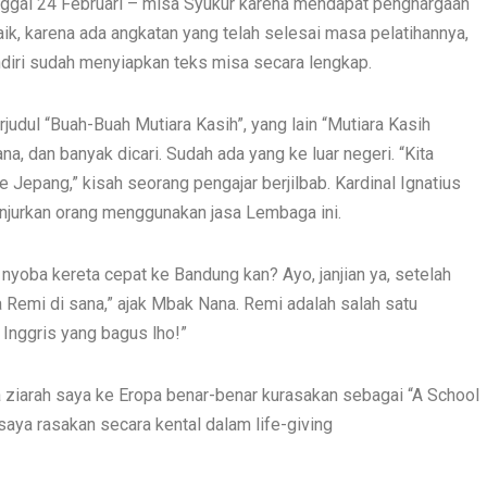
ggal 24 Februari – misa Syukur karena mendapat penghargaan
ik, karena ada angkatan yang telah selesai masa pelatihannya,
diri sudah menyiapkan teks misa secara lengkap.
rjudul “Buah-Buah Mutiara Kasih”, yang lain “Mutiara Kasih
, dan banyak dicari. Sudah ada yang ke luar negeri. “Kita
 Jepang,” kisah seorang pengajar berjilbab. Kardinal Ignatius
njurkan orang menggunakan jasa Lembaga ini.
oba kereta cepat ke Bandung kan? Ayo, janjian ya, setelah
a Remi di sana,” ajak Mbak Nana. Remi adalah salah satu
Inggris yang bagus lho!”
 ziarah saya ke Eropa benar-benar kurasakan sebagai “A School
aya rasakan secara kental dalam life-giving