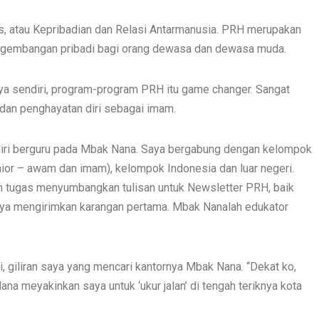
es, atau Kepribadian dan Relasi Antarmanusia. PRH merupakan
engembangan pribadi bagi orang dewasa dan dewasa muda.
ya sendiri, program-program PRH itu game changer. Sangat
an penghayatan diri sebagai imam.
diri berguru pada Mbak Nana. Saya bergabung dengan kelompok
ior – awam dan imam), kelompok Indonesia dan luar negeri.
an tugas menyumbangkan tulisan untuk Newsletter PRH, baik
aya mengirimkan karangan pertama. Mbak Nanalah edukator
ni, giliran saya yang mencari kantornya Mbak Nana. “Dekat ko,
a meyakinkan saya untuk ‘ukur jalan’ di tengah teriknya kota