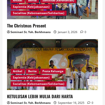
Artikel
Berita
Sanctitas (Kerohanian)
Sapientia (Kebijaksanaan)
Socialitas (Kebersamaan/Solidaritas)
The Christmas Present
Seminari St. Yoh. Berkhmans
Januari 3, 2026
0
Artikel
Berita
Pesta Keluarga
Sapientia (Kebijaksanaan)
Socialitas (Kebersamaan/Solidaritas)
KETULUSAN LEBIH MULIA DARI HARTA
Seminari St. Yoh. Berkhmans
September 16, 2025
0