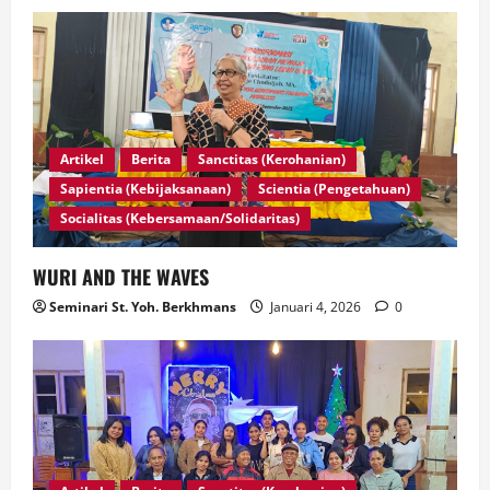
Artikel
Berita
Sanctitas (Kerohanian)
Sapientia (Kebijaksanaan)
Scientia (Pengetahuan)
Socialitas (Kebersamaan/Solidaritas)
WURI AND THE WAVES
Seminari St. Yoh. Berkhmans
Januari 4, 2026
0