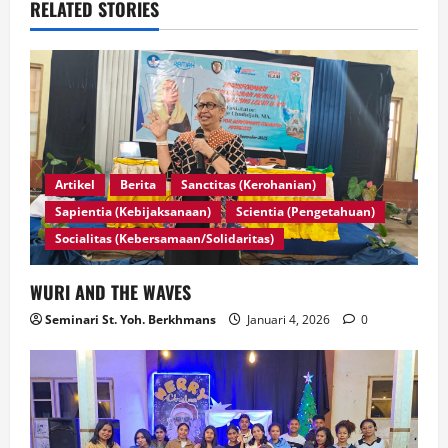
RELATED STORIES
Artikel
Berita
Sanctitas (Kerohanian)
Sapientia (Kebijaksanaan)
Scientia (Pengetahuan)
Socialitas (Kebersamaan/Solidaritas)
WURI AND THE WAVES
Seminari St. Yoh. Berkhmans
Januari 4, 2026
0