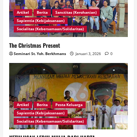
Artikel
Berita
Sanctitas (Kerohanian)
Sapientia (Kebijaksanaan)
Socialitas (Kebersamaan/Solidaritas)
The Christmas Present
Seminari St. Yoh. Berkhmans
Januari 3, 2026
0
Artikel
Berita
Pesta Keluarga
Sapientia (Kebijaksanaan)
Socialitas (Kebersamaan/Solidaritas)