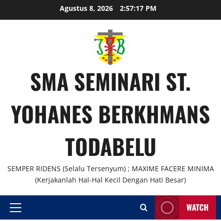
Skip
Agustus 8, 2026
2:57:18 PM
to
content
SMA SEMINARI ST.
YOHANES BERKHMANS
TODABELU
SEMPER RIDENS (Selalu Tersenyum) ; MAXIME FACERE MINIMA
(Kerjakanlah Hal-Hal Kecil Dengan Hati Besar)
WATCH
Primary