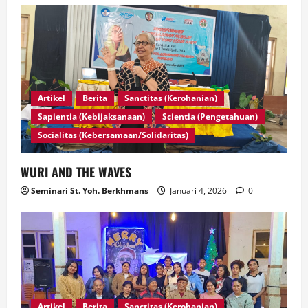
Artikel
Berita
Sanctitas (Kerohanian)
Sapientia (Kebijaksanaan)
Scientia (Pengetahuan)
Socialitas (Kebersamaan/Solidaritas)
WURI AND THE WAVES
Seminari St. Yoh. Berkhmans
Januari 4, 2026
0
Artikel
Berita
Sanctitas (Kerohanian)