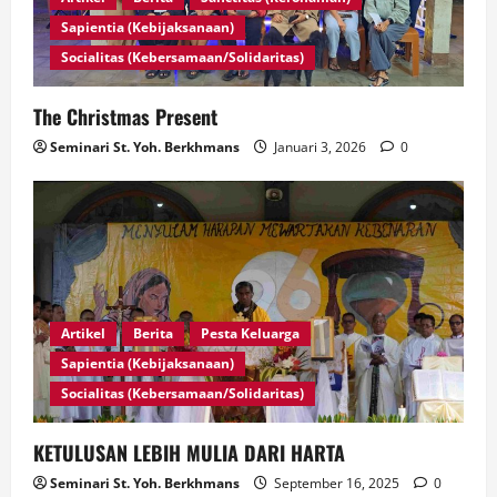
Sapientia (Kebijaksanaan)
Socialitas (Kebersamaan/Solidaritas)
The Christmas Present
Seminari St. Yoh. Berkhmans
Januari 3, 2026
0
Artikel
Berita
Pesta Keluarga
Sapientia (Kebijaksanaan)
Socialitas (Kebersamaan/Solidaritas)
KETULUSAN LEBIH MULIA DARI HARTA
Seminari St. Yoh. Berkhmans
September 16, 2025
0