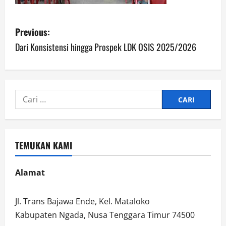
P
Previous:
o
Dari Konsistensi hingga Prospek LDK OSIS 2025/2026
s
t
Cari
n
untuk:
a
TEMUKAN KAMI
v
i
Alamat
g
Jl. Trans Bajawa Ende, Kel. Mataloko
a
Kabupaten Ngada, Nusa Tenggara Timur 74500