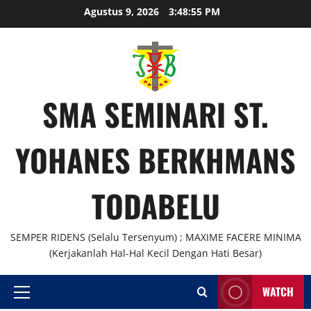
Skip
Agustus 9, 2026
3:48:56 PM
to
content
SMA SEMINARI ST.
YOHANES BERKHMANS
TODABELU
SEMPER RIDENS (Selalu Tersenyum) ; MAXIME FACERE MINIMA
(Kerjakanlah Hal-Hal Kecil Dengan Hati Besar)
WATCH
Primary