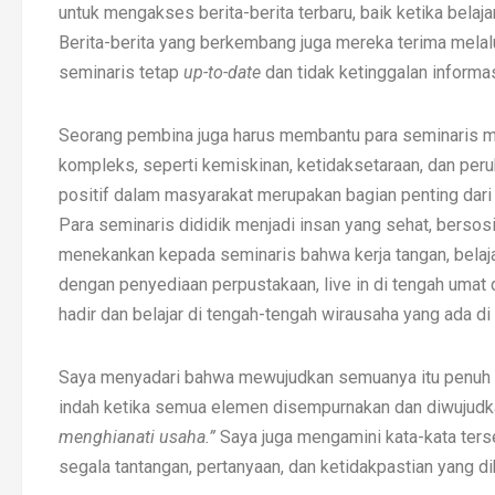
untuk mengakses berita-berita terbaru, baik ketika belaja
Berita-berita yang berkembang juga mereka terima melalu
seminaris tetap
up-to-date
dan tidak ketinggalan informas
Seorang pembina juga harus membantu para seminaris m
kompleks, seperti kemiskinan, ketidaksetaraan, dan pe
positif dalam masyarakat merupakan bagian penting dari p
Para seminaris dididik menjadi insan yang sehat, berso
menekankan kepada seminaris bahwa kerja tangan, belajar
dengan penyediaan perpustakaan, live in di tengah umat 
hadir dan belajar di tengah-tengah wirausaha yang ada d
Saya menyadari bahwa mewujudkan semuanya itu penuh d
indah ketika semua elemen disempurnakan dan diwujudka
menghianati usaha.”
Saya juga mengamini kata-kata terse
segala tantangan, pertanyaan, dan ketidakpastian yang d