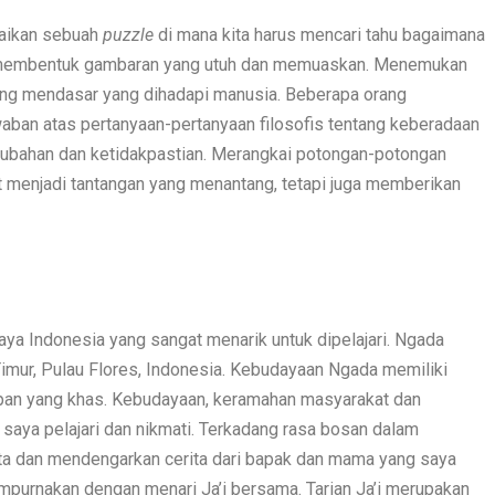
saikan sebuah
puzzle
di mana kita harus mencari tahu bagaimana
membentuk gambaran yang utuh dan memuaskan. Menemukan
ing mendasar yang dihadapi manusia. Beberapa orang
ban atas pertanyaan-pertanyaan filosofis tentang keberadaan
erubahan dan ketidakpastian. Merangkai potongan-potongan
t menjadi tantangan yang menantang, tetapi juga memberikan
a Indonesia yang sangat menarik untuk dipelajari. Ngada
Timur, Pulau Flores, Indonesia. Kebudayaan Ngada memiliki
idupan yang khas. Kebudayaan, keramahan masyarakat dan
saya pelajari dan nikmati. Terkadang rasa bosan dalam
rita dan mendengarkan cerita dari bapak dan mama yang saya
empurnakan dengan menari Ja’i bersama. Tarian Ja’i merupakan