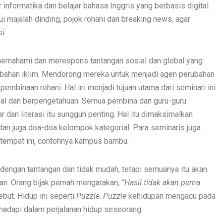
r informatika dan belajar bahasa Inggris yang berbasis digital.
i majalah dinding, pojok rohani dan breaking news, agar
i.
emahami dan merespons tantangan sosial dan global yang
rubahan iklim. Mendorong mereka untuk menjadi agen perubahan
embinaan rohani. Hal ini menjadi tujuan utama dari seminari ini.
sial dan berpengetahuan. Semua pembina dan guru-guru
 dan literasi itu sungguh penting. Hal itu dimaksimalkan
dan juga doa-doa kelompok kategorial. Para seminaris juga
i tempat ini, contohnya kampus bambu.
engan tantangan dan tidak mudah, tetapi semuanya itu akan
n. Orang bijak pernah mengatakan,
“Hasil tidak akan perna
but. Hidup ini seperti
Puzzle
.
Puzzle
kehidupan mengacu pada
ihadapi dalam perjalanan hidup seseorang.