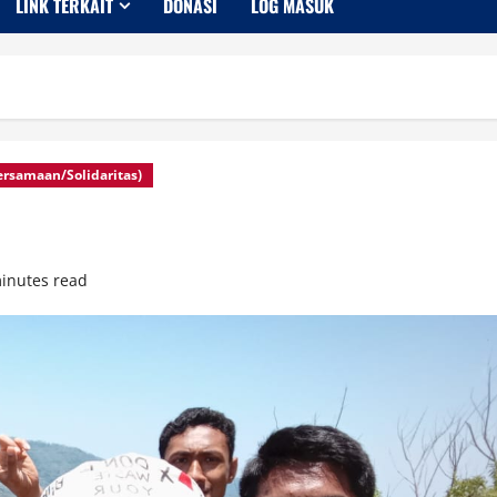
LINK TERKAIT
DONASI
LOG MASUK
bersamaan/Solidaritas)
inutes read