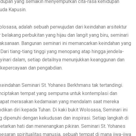
idupan yang semakin menyempurkan cita-rasa kehidupan
muda Kapusin.
Wolosasa, adalah sebuah perwujudan dari keindahan arsitektur
 belakang perbukitan yang hijau dan langit yang biru, seminari
jaksanaan. Bangunan seminari ini memancarkan keindahan yang
ari tiang-tiang tinggi yang menopang atap hingga jendela-
yinari dalam, setiap detailnya menunjukkan keanggunan dan
h kepercayaan dan pengabdian.
al, keindahan Seminari St. Yohanes Berkhmans tak tertandingi.
nciptakan tempat yang sempurna untuk kontemplasi dan
ni dapat merasakan kedamaian yang mendalam saat mereka
kan diri kepada Tuhan. Di kaki bukit Wolosasa, Seminari ini
 dipenuhi dengan kekudusan dan inspirasi. Setiap langkah di
etarkan hati dan menenangkan pikiran. Seminari St. Yohanes
saran spiritualitas manusia, sebuah tempat di mana jiwa-jiwa