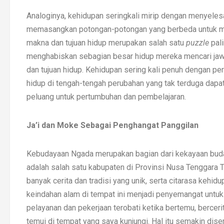
Analoginya, kehidupan seringkali mirip dengan menyele
memasangkan potongan-potongan yang berbeda untuk 
makna dan tujuan hidup merupakan salah satu
puzzle
pal
menghabiskan sebagian besar hidup mereka mencari jawa
dan tujuan hidup. Kehidupan sering kali penuh dengan p
hidup di tengah-tengah perubahan yang tak terduga dapa
peluang untuk pertumbuhan dan pembelajaran.
Ja’i dan Moke Sebagai Penghangat Panggilan
Kebudayaan Ngada merupakan bagian dari kekayaan buday
adalah salah satu kabupaten di Provinsi Nusa Tenggara 
banyak cerita dan tradisi yang unik, serta citarasa keh
keindahan alam di tempat ini menjadi penyemangat untuk 
pelayanan dan pekerjaan terobati ketika bertemu, berce
temui di tempat yang saya kunjungi. Hal itu semakin dis