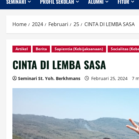
SEMINARI
PROFIL SEKOLAH
ALUMNI
FITUR
Home
2024
Februari
25
CINTA DI LEMBA SASA
Artikel
Berita
Sapientia (Kebijaksanaan)
Socialitas (Ke
CINTA DI LEMBA SASA
Seminari St. Yoh. Berkhmans
Februari 25, 2024
7 m