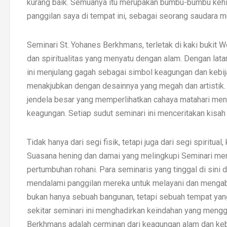
kurang baik. Semuanya itu merupakan bumbu-bumbu keh
panggilan saya di tempat ini, sebagai seorang saudara 
Seminari St. Yohanes Berkhmans, terletak di kaki bukit 
dan spiritualitas yang menyatu dengan alam. Dengan latar
ini menjulang gagah sebagai simbol keagungan dan kebi
menakjubkan dengan desainnya yang megah dan artistik. D
jendela besar yang memperlihatkan cahaya matahari men
keagungan. Setiap sudut seminari ini menceritakan kisa
Tidak hanya dari segi fisik, tetapi juga dari segi spiritu
Suasana hening dan damai yang melingkupi Seminari me
pertumbuhan rohani. Para seminaris yang tinggal di si
mendalami panggilan mereka untuk melayani dan mengabdi
bukan hanya sebuah bangunan, tetapi sebuah tempat yang
sekitar seminari ini menghadirkan keindahan yang mengg
Berkhmans adalah cerminan dari keagungan alam dan kebe