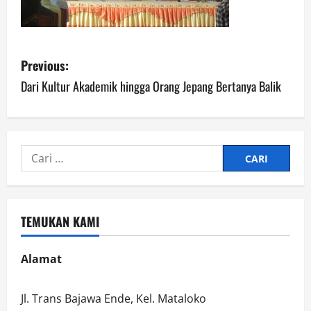
P
Previous:
o
Dari Kultur Akademik hingga Orang Jepang Bertanya Balik
s
t
Cari
n
untuk:
a
TEMUKAN KAMI
v
i
Alamat
g
Jl. Trans Bajawa Ende, Kel. Mataloko