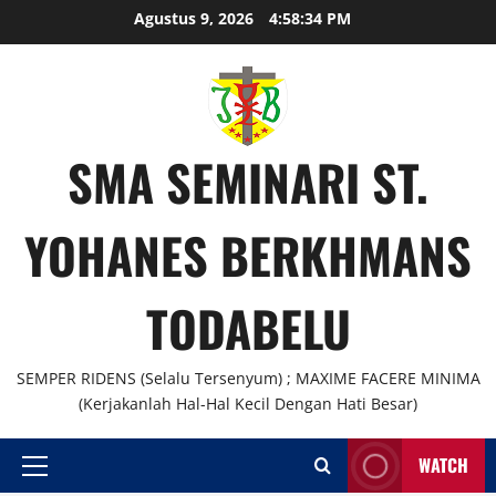
Skip
Agustus 9, 2026
4:58:34 PM
to
content
SMA SEMINARI ST.
YOHANES BERKHMANS
TODABELU
SEMPER RIDENS (Selalu Tersenyum) ; MAXIME FACERE MINIMA
(Kerjakanlah Hal-Hal Kecil Dengan Hati Besar)
WATCH
Primary