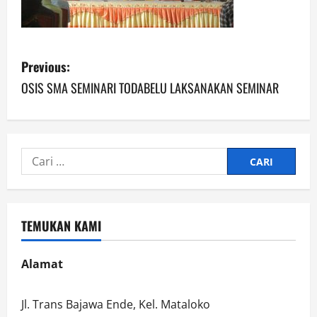
P
Previous:
o
OSIS SMA SEMINARI TODABELU LAKSANAKAN SEMINAR
s
t
Cari
n
untuk:
a
TEMUKAN KAMI
v
i
Alamat
g
Jl. Trans Bajawa Ende, Kel. Mataloko