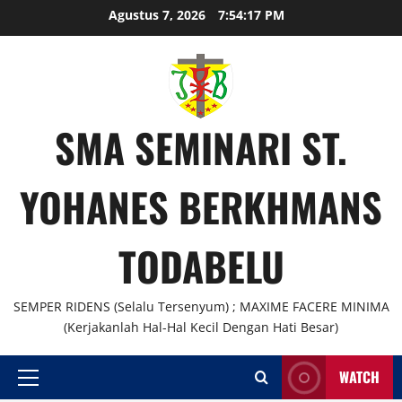
Skip
Agustus 7, 2026
7:54:18 PM
to
content
SMA SEMINARI ST.
YOHANES BERKHMANS
TODABELU
SEMPER RIDENS (Selalu Tersenyum) ; MAXIME FACERE MINIMA
(Kerjakanlah Hal-Hal Kecil Dengan Hati Besar)
WATCH
Primary