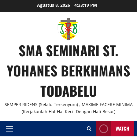
Skip
Agustus 8, 2026
4:33:19 PM
to
content
SMA SEMINARI ST.
YOHANES BERKHMANS
TODABELU
SEMPER RIDENS (Selalu Tersenyum) ; MAXIME FACERE MINIMA
(Kerjakanlah Hal-Hal Kecil Dengan Hati Besar)
WATCH
Primary