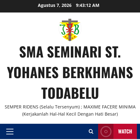
Skip
Agustus 7, 2026
9:43:12 AM
to
content
SMA SEMINARI ST.
YOHANES BERKHMANS
TODABELU
SEMPER RIDENS (Selalu Tersenyum) ; MAXIME FACERE MINIMA
(Kerjakanlah Hal-Hal Kecil Dengan Hati Besar)
WATCH
Primary