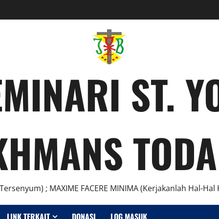
MINARI ST. 
KHMANS TODA
Tersenyum) ; MAXIME FACERE MINIMA (Kerjakanlah Hal-Hal K
LINK TERKAIT
DONASI
LOG MASUK