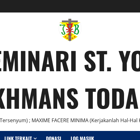
MINARI ST. 
KHMANS TODA
Tersenyum) ; MAXIME FACERE MINIMA (Kerjakanlah Hal-Hal K
LINK TERKAIT
DONASI
LOG MASUK