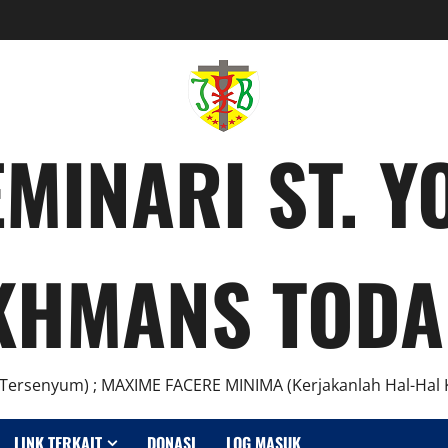
MINARI ST. 
KHMANS TODA
Tersenyum) ; MAXIME FACERE MINIMA (Kerjakanlah Hal-Hal K
LINK TERKAIT
DONASI
LOG MASUK