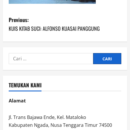
P
Previous:
o
KUIS KITAB SUCI: ALFONSO KUASAI PANGGUNG
s
t
Cari
n
untuk:
a
TEMUKAN KAMI
v
i
Alamat
g
Jl. Trans Bajawa Ende, Kel. Mataloko
a
Kabupaten Ngada, Nusa Tenggara Timur 74500