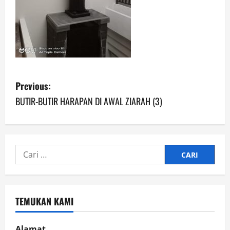
P
Previous:
o
BUTIR-BUTIR HARAPAN DI AWAL ZIARAH (3)
s
t
Cari
n
untuk:
a
TEMUKAN KAMI
v
Alamat