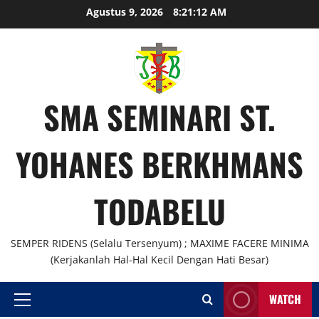
Skip
Agustus 9, 2026
8:21:12 AM
to
content
SMA SEMINARI ST.
YOHANES BERKHMANS
TODABELU
SEMPER RIDENS (Selalu Tersenyum) ; MAXIME FACERE MINIMA
(Kerjakanlah Hal-Hal Kecil Dengan Hati Besar)
WATCH
Primary