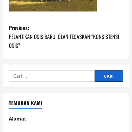
P
Previous:
o
PELANTIKAN OSIS BARU: OLAN TEGASKAN “KONSISTENSI
OSIS”
s
t
n
Cari
untuk:
a
v
TEMUKAN KAMI
i
Alamat
g