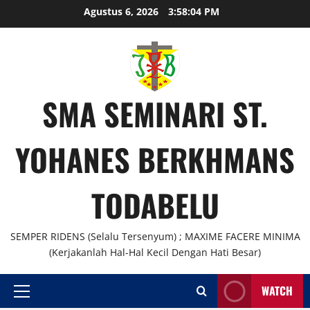
Skip
Agustus 6, 2026
3:58:04 PM
to
content
SMA SEMINARI ST.
YOHANES BERKHMANS
TODABELU
SEMPER RIDENS (Selalu Tersenyum) ; MAXIME FACERE MINIMA
(Kerjakanlah Hal-Hal Kecil Dengan Hati Besar)
WATCH
Primary