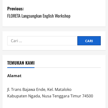
P
Previous:
o
FLORETA Langsungkan English Workshop
s
t
Cari
n
untuk:
a
TEMUKAN KAMI
v
i
Alamat
g
Jl. Trans Bajawa Ende, Kel. Mataloko
a
Kabupaten Ngada, Nusa Tenggara Timur 74500
t