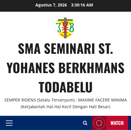
Skip
Agustus 7, 2026
3:30:16 AM
to
content
SMA SEMINARI ST.
YOHANES BERKHMANS
TODABELU
SEMPER RIDENS (Selalu Tersenyum) ; MAXIME FACERE MINIMA
(Kerjakanlah Hal-Hal Kecil Dengan Hati Besar)
WATCH
Primary