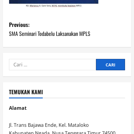
P
Previous:
o
SMA Seminari Todabelu Laksanakan MPLS
s
t
Cari
n
untuk:
a
TEMUKAN KAMI
v
i
Alamat
g
Jl. Trans Bajawa Ende, Kel. Mataloko
Kabupaten Ngada, Nusa Tenggara Timur 74500