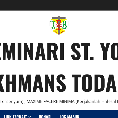
MINARI ST. 
KHMANS TODA
Tersenyum) ; MAXIME FACERE MINIMA (Kerjakanlah Hal-Hal K
LINK TERKAIT
DONASI
LOG MASUK